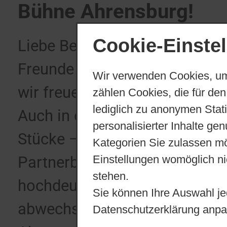
Bühne Ahrensburg!
Cookie-Einste
Liebe Besucherinnen und Besu
Freunde des niederdeutschen 
Wir verwenden Cookies, um
wir freuen uns, Sie zur neuen
zählen Cookies, die für den
lediglich zu anonymen Stat
Auch in diesem Jahr erwarten
personalisierter Inhalte ge
Stücke – drei Eigeninszenieru
Kategorien Sie zulassen mö
Einstellungen womöglich nic
Partnerbühnen. Darüber hinaus
stehen.
hochdeutsches Weihnachtsmä
Sie können Ihre Auswahl je
abwechslungsreiches Jugendst
Datenschutzerklärung anpa